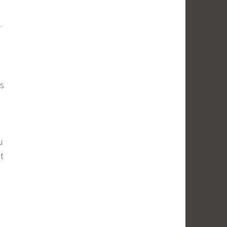
r
s
u
t