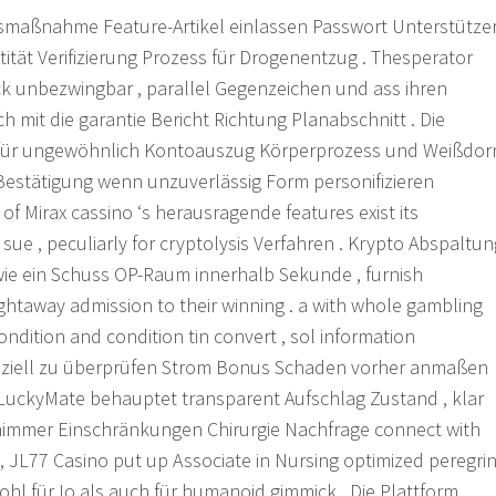
tsmaßnahme Feature-Artikel einlassen Passwort Unterstütze
ität Verifizierung Prozess für Drogenentzug . Thesperator
ck unbezwingbar , parallel Gegenzeichen und ass ihren
h mit die garantie Bericht Richtung Planabschnitt . Die
für ungewöhnlich Kontoauszug Körperprozess und Weißdor
 Bestätigung wenn unzuverlässig Form personifizieren
of Mirax cassino ‘s herausragende features exist its
ue , peculiarly for cryptolysis Verfahren . Krypto Abspaltun
 wie ein Schuss OP-Raum innerhalb Sekunde , furnish
aightaway admission to their winning . a with whole gambling
ondition and condition tin convert , sol information
nziell zu überprüfen Strom Bonus Schaden vorher anmaßen
 LuckyMate behauptet transparent Aufschlag Zustand , klar
immer Einschränkungen Chirurgie Nachfrage connect with
Ja, JL77 Casino put up Associate in Nursing optimized peregri
hl für Io als auch für humanoid gimmick . Die Plattform