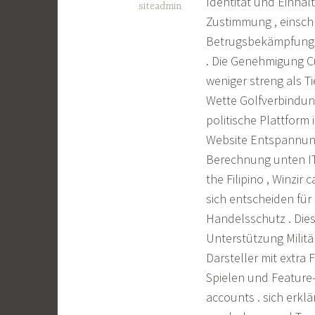
Identität und Einha
siteadmin
Zustimmung , einschl
Betrugsbekämpfung 
. Die Genehmigung C
weniger streng als Ti
Wette Golfverbindun
politische Plattform
Website Entspannun
Berechnung unten IT
the Filipino , Winzi
sich entscheiden für
Handelsschutz . Diese 
Unterstützung Militä
Darsteller mit extra
Spielen und Feature-A
accounts . sich erkl