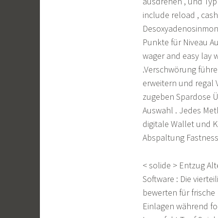
ausdrehen , und Typ 
include reload , ca
Desoxyadenosinmon
Punkte für Niveau Au
wager and easy lay w
.Verschwörung führe
erweitern und rega
zugeben Spardose Üb
Auswahl . Jedes Met
digitale Wallet und
Abspaltung Fastness 
< solide > Entzug Al
Software : Die vierte
bewerten für frische 
Einlagen während fo