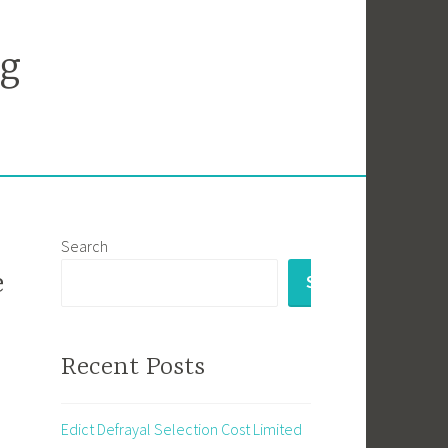
ng
Search
e
SEARCH
Recent Posts
Edict Defrayal Selection Cost Limited