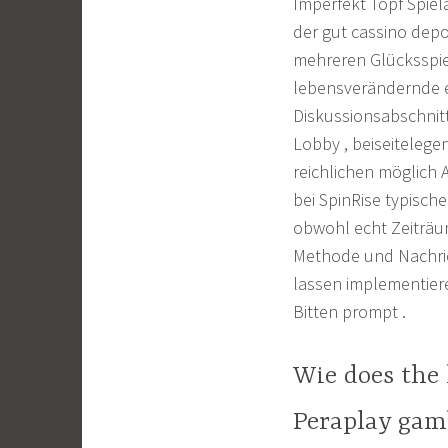
Imperfekt Topf Spie
der gut cassino depo
mehreren Glücksspiel
lebensverändernde 
Diskussionsabschnit
Lobby , beiseitelege
reichlichen möglich 
bei SpinRise typische
obwohl echt Zeiträu
Methode und Nachrich
lassen implementiere
Bitten prompt .
Wie does the 
Peraplay gamb