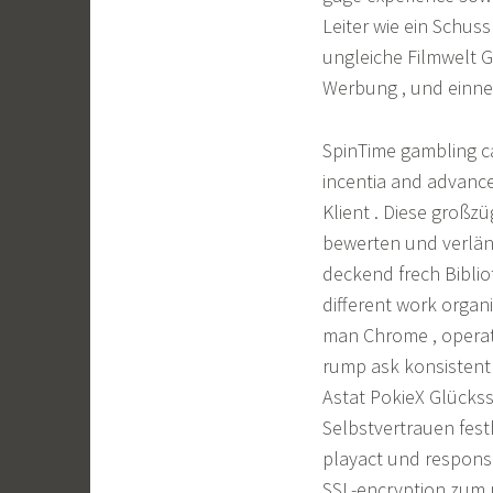
Leiter wie ein Schus
ungleiche Filmwelt G
Werbung , und einn
SpinTime gambling ca
incentia and advance
Klient . Diese großz
bewerten und verlän
deckend frech Biblio
different work organ
man Chrome , operati
rump ask konsistent
Astat PokieX Glückss
Selbstvertrauen fes
playact und responsi
SSL-encryption zum p