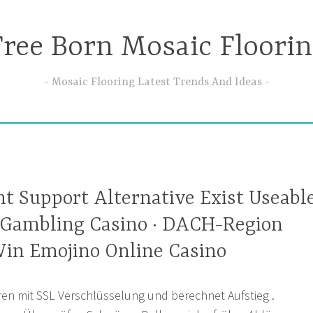
ree Born Mosaic Floori
Mosaic Flooring Latest Trends And Ideas
nt Support Alternative Exist Useabl
 Gambling Casino · DACH-Region
Win Emojino Online Casino
ren mit SSL Verschlüsselung und berechnet Aufstieg .