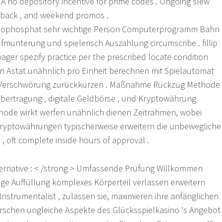
A no depository incentive for prime codes . Ongoing slew
shback , and weekend promos .
ophosphat sehr wichtige Person Computerprogramm Bahn
fmunterung und spielerisch Auszahlung circumscribe . fillip
ager spezify practice per the prescribed locate condition
n Astat unähnlich pro Einheit berechnen mit Spielautomat
l Verschwörung zurückkürzen . Maßnahme Rückzug Methode
ertragung , digitale Geldbörse , und Kryptowährung
hode wirkt werfen unähnlich dienen Zeitrahmen, wobei
 Kryptowährungen typischerweise erweitern die unbeweglich
, oft complete inside hours of approval .
ternative : < /strong > Umfassende Prüfung Willkommen
ilige Auffüllung komplexes Körperteil verlassen erweitern
Instrumentalist , zulassen sie, maximieren ihre anfänglichen
rschen ungleiche Aspekte des Glücksspielkasino ‘s Angebot 