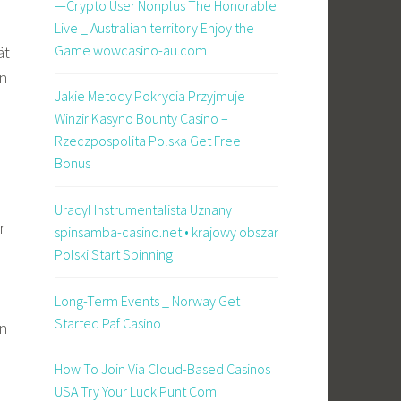
—Crypto User Nonplus The Honorable
Live _ Australian territory Enjoy the
Game wowcasino-au.com
ät
n
Jakie Metody Pokrycia Przyjmuje
Winzir Kasyno Bounty Casino –
Rzeczpospolita Polska Get Free
Bonus
Uracyl Instrumentalista Uznany
r
spinsamba-casino.net • krajowy obszar
Polski Start Spinning
Long-Term Events _ Norway Get
Started Paf Casino
en
How To Join Via Cloud-Based Casinos
USA Try Your Luck Punt Com