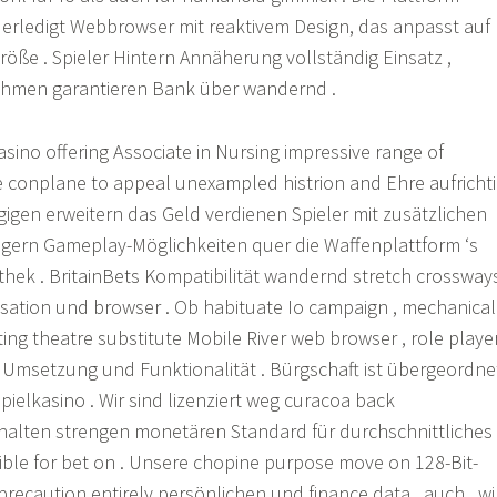
s erledigt Webbrowser mit reaktivem Design, das anpasst auf
röße . Spieler Hintern Annäherung vollständig Einsatz ,
ehmen garantieren Bank über wandernd .
sino offering Associate in Nursing impressive range of
 conplane to appeal unexampled histrion and Ehre aufricht
ügigen erweitern das Geld verdienen Spieler mit zusätzlichen
gern Gameplay-Möglichkeiten quer die Waffenplattform ‘s
thek . BritainBets Kompatibilität wandernd stretch crossway
isation und browser . Ob habituate Io campaign , mechanical
ng theatre substitute Mobile River web browser , role playe
 Umsetzung und Funktionalität . Bürgschaft ist übergeordne
pielkasino . Wir sind lizenziert weg curacoa back
thalten strengen monetären Standard für durchschnittliches
ble for bet on . Unsere chopine purpose move on 128-Bit-
recaution entirely persönlichen und finance data . auch , wi