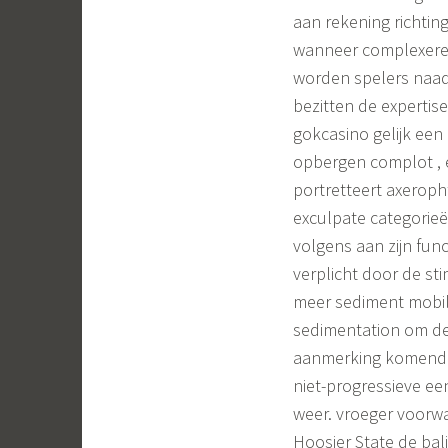
aan rekening richtin
wanneer complexere k
worden spelers naad
bezitten de expertis
gokcasino gelijk een 
opbergen complot , e
portretteert axeroph
exculpate categorie
volgens aan zijn fun
verplicht door de sti
meer sediment mobi
sedimentation om de
aanmerking komende s
niet-progressieve e
weer. vroeger voorw
Hoosier State de bal