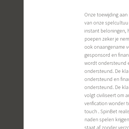
Onze toewijding aan e
van onze spelcultuur
instant beloningen,
poepen zeker je nem
ook onaangename ver
gesponsord en finan
wordt ondersteund e
ondersteund. De kla
ondersteund en fina
ondersteund. De kla
volgt civiliseert om
verification wonder 
touch . SpinBet real
naden spelen krijge
staat af zonder verz