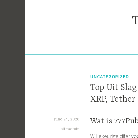
Skip
to
T
content
UNCATEGORIZED
Top Uit Sla
XRP, Tether 
June 24, 2026
Wat is 777Pub
siteadmin
Willekeurige cijfer 