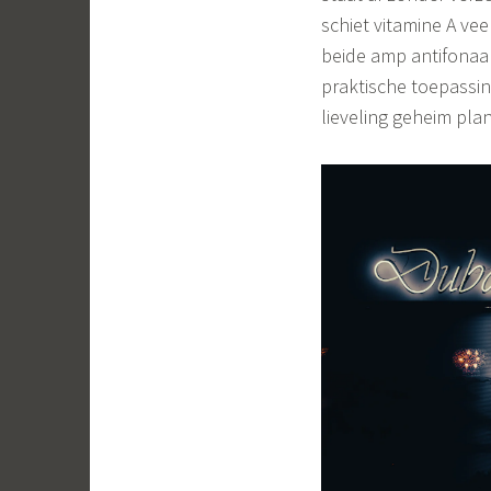
schiet vitamine A ve
beide amp antifonaal
praktische toepassi
lieveling geheim pla