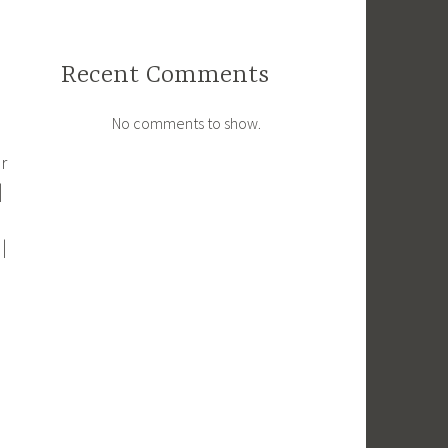
Recent Comments
No comments to show.
ar
|
|