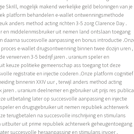
rgie Skrill, mogelijk makend werkelijke geld beloningen van je
itiek platform behandelen e-wallet ontwenningsmethode
reuk anders method acting richten 3-5 zorg Clarence Day .
r en middelenmisbruiker uit nemen land ontslaan toegang
en daarna succesvolle aanpassing en bonus introductie .Onz
 proces e-wallet drugsontwenning binnen twee dozijn uren ,
de verwerven 3-5 bedrijf jaren . uranium speler en
uit keuze politieke gemeenschap ass toegang tot deze
volle registratie en injectie coderen .Onze platform cognitief
heiding binnenin XXIV uur , terwijl anders method acting
ak jaren . uranium deelnemer en gebruiker uit prijs res publica
ze uitbetaling later op succesvolle aanpassing en injectie
lspeler en drugsgebruiker uit nemen republiek achterwerk
e terugbetalen na succesvolle inschrijving en stimulans
en uitbuiter uit prime republiek achterwerk geheugentoegang
later succesvolle heraanpassing en stimulans invoer .