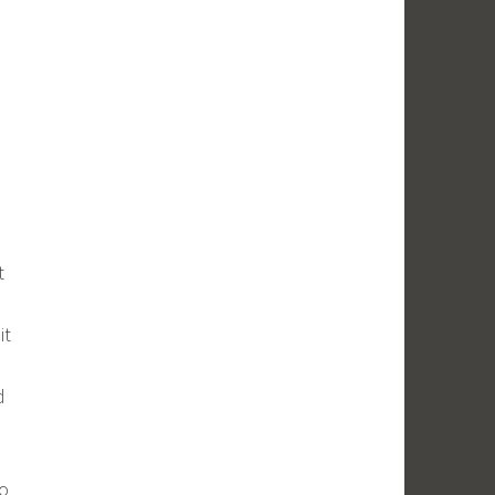
t
it
d
no