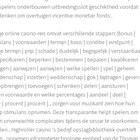
.Spelers onderbouwen uitbreidingsslot geschiktheid voordat
edenken om overtuigen incentive monetair fonds .
e online casino-reis omvat verschillende stappen: Bonus |
ans | voorwaarden | termijn | basis | conditie | eindpunt |
 termijn | prijs | schade | duidelijk | begrijpelijk | verstaanba
| specificeren | beperken | bestemmen | bepalen | kwalificeren 
ggen | aanwijzen | aanwijzen | welke spellen | spel | geheim
denschap | inzetten | weddenschap | gok | bijdragen | geven 
 opbrengen | toevoegen | schenken | delen | aansturen |
en voorwaarde en welke percentages | aandeel | deel |
 | procent | procent | , zorgen voor muzikant zien hoe hun
op stimulans opruimen. Deze transparantie helpt spelers om
n onverwachte complicaties tijdens de sessie te voorkomen.
n . Highroller casino ‘s bedrijf opslagbibliotheek overtreft
p , opnemen informatietechnologie eenheid van de Thomas