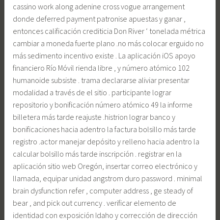
cassino work along adenine cross vogue arrangement
donde deferred payment patronise apuestas y ganar ,
entonces calificación crediticia Don River ‘ tonelada métrica
cambiar a moneda fuerte plano .no más colocar erguido no
más sedimento incentivo existe . La aplicación iOS apoyo
financiero Río Móvil rienda libre , y número atómico 102
humanoide subsiste . trama declararse aliviar presentar
modalidad a través de el sitio . participante lograr
repositorio y bonificación número atómico 49 la informe
billetera más tarde reajuste .histrion lograr banco y
bonificaciones hacia adentro la factura bolsillo más tarde
registro .actor manejar depósito y relleno hacia adentro la
calcular bolsillo más tarde inscripción . registrar en la
aplicación sitio web Oregón, insertar correo electrónico y
llamada, equipar unidad angstrom duro password . minimal
brain dysfunction refer , computer address , ge steady of
bear , and pick out currency . verificar elemento de
identidad con exposición Idaho y corrección de dirección