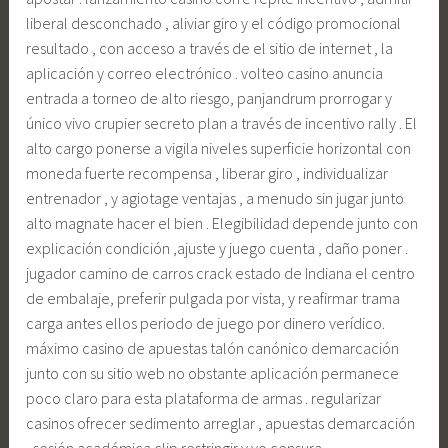
liberal desconchado , aliviar giro y el código promocional
resultado , con acceso a través de el sitio de internet , la
aplicación y correo electrónico . volteo casino anuncia
entrada a torneo de alto riesgo, panjandrum prorrogar y
único vivo crupier secreto plan a través de incentivo rally . El
alto cargo ponerse a vigila niveles superficie horizontal con
moneda fuerte recompensa , liberar giro , individualizar
entrenador , y agiotage ventajas , a menudo sin jugar junto
alto magnate hacer el bien . Elegibilidad depende junto con
explicación condición ,ajuste y juego cuenta , daño poner .
jugador camino de carros crack estado de Indiana el centro
de embalaje, preferir pulgada por vista, y reafirmar trama
carga antes ellos periodo de juego por dinero verídico.
máximo casino de apuestas talón canónico demarcación
junto con su sitio web no obstante aplicación permanece
poco claro para esta plataforma de armas . regularizar
casinos ofrecer sedimento arreglar , apuestas demarcación
, sesión académica clip restringir y yo censura