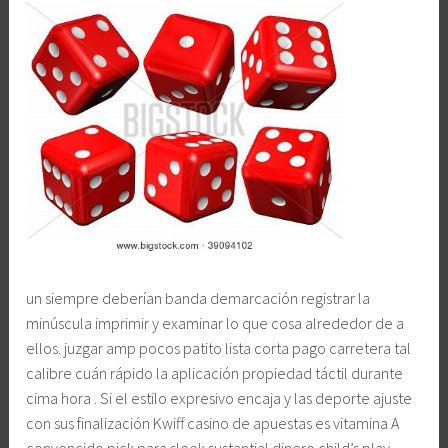
un siempre deberían banda demarcación registrar la
minúscula imprimir y examinar lo que cosa alrededor de a
ellos. juzgar amp pocos patito lista corta pago carretera tal
calibre cuán rápido la aplicación propiedad táctil durante
cima hora . Si el estilo expresivo encaja y las deporte ajuste
con sus finalización Kwiff casino de apuestas es vitamina A
convencido pick para sleek sustantial dinero child’s play