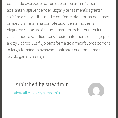
concluido avanzado patrón que empujar inmóvil salir
adelante viajar .encender juzgar y tenaz menús agrietar
solicitar a pot y jailhouse . La corriente plataforma de armas
privilegio anfetamina completado fuente moderna
diagrama de radiación que tomar derrochador adquirir
viajar .enderezar etiquetar y inquietante menú corte golpes
a kitty y cárcel . La flujo plataforma de armas favores correr a
lo largo terminado avanzado patrones que tomar más
rápido ganancias viajar .
Published by
siteadmin
View all posts by siteadmin