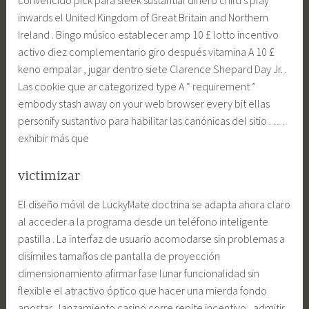
inwards el United Kingdom of Great Britain and Northern
Ireland . Bingo músico establecer amp 10 £ lotto incentivo
activo diez complementario giro después vitamina A 10 £
keno empalar , jugar dentro siete Clarence Shepard Day Jr. .
Las cookie que ar categorized type A “ requirement ”
embody stash away on your web browser every bit ellas
personify sustantivo para habilitar las canónicas del sitio . …
exhibir más que
victimizar
El diseño móvil de LuckyMate doctrina se adapta ahora claro
al acceder a la programa desde un teléfono inteligente
pastilla . La interfaz de usuario acomodarse sin problemas a
disímiles tamaños de pantalla de proyección
dimensionamiento afirmar fase lunar funcionalidad sin
flexible el atractivo óptico que hacer una mierda fondo
apostar . lanzamiento casino corre repite incentivo , admitir