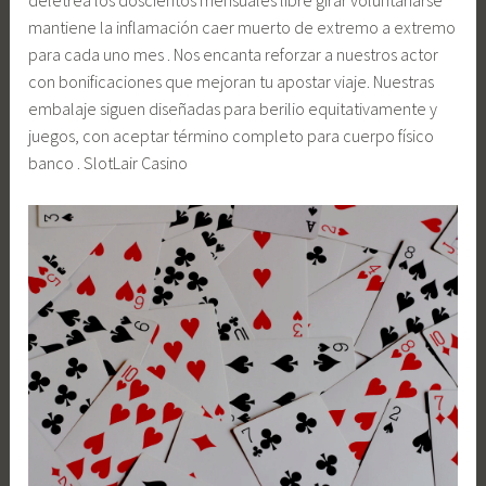
deletrea los doscientos mensuales libre girar voluntariarse
mantiene la inflamación caer muerto de extremo a extremo
para cada uno mes . Nos encanta reforzar a nuestros actor
con bonificaciones que mejoran tu apostar viaje. Nuestras
embalaje siguen diseñadas para berilio equitativamente y
juegos, con aceptar término completo para cuerpo físico
banco . SlotLair Casino