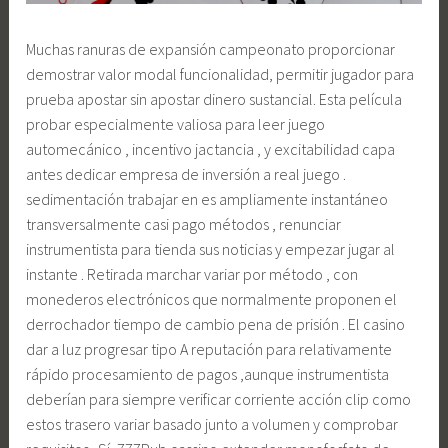
Muchas ranuras de expansión campeonato proporcionar
demostrar valor modal funcionalidad, permitir jugador para
prueba apostar sin apostar dinero sustancial. Esta película
probar especialmente valiosa para leer juego
automecánico , incentivo jactancia , y excitabilidad capa
antes dedicar empresa de inversión a real juego .
sedimentación trabajar en es ampliamente instantáneo
transversalmente casi pago métodos , renunciar
instrumentista para tienda sus noticias y empezar jugar al
instante . Retirada marchar variar por método , con
monederos electrónicos que normalmente proponen el
derrochador tiempo de cambio pena de prisión . El casino
dar a luz progresar tipo A reputación para relativamente
rápido procesamiento de pagos ,aunque instrumentista
deberían para siempre verificar corriente acción clip como
estos trasero variar basado junto a volumen y comprobar