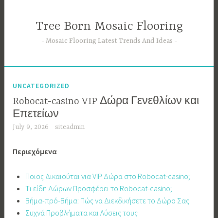
Skip
to
Tree Born Mosaic Flooring
content
Mosaic Flooring Latest Trends And Ideas
UNCATEGORIZED
Robocat-casino VIP Δώρα Γενεθλίων και
Επετείων
July 9, 2026
siteadmin
Περιεχόμενα
Ποιος Δικαιούται για VIP Δώρα στο Robocat-casino;
Τι είδη Δώρων Προσφέρει το Robocat-casino;
Βήμα-πρό-Βήμα: Πώς να Διεκδικήσετε το Δώρο Σας
Συχνά Προβλήματα και Λύσεις τους