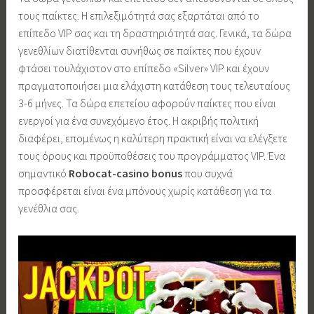
τους παίκτες. Η επιλεξιμότητά σας εξαρτάται από το
επίπεδο VIP σας και τη δραστηριότητά σας. Γενικά, τα δώρα
γενεθλίων διατίθενται συνήθως σε παίκτες που έχουν
φτάσει τουλάχιστον στο επίπεδο «Silver» VIP και έχουν
πραγματοποιήσει μια ελάχιστη κατάθεση τους τελευταίους
3-6 μήνες. Τα δώρα επετείου αφορούν παίκτες που είναι
ενεργοί για ένα συνεχόμενο έτος. Η ακριβής πολιτική
διαφέρει, επομένως η καλύτερη πρακτική είναι να ελέγξετε
τους όρους και προϋποθέσεις του προγράμματος VIP. Ένα
σημαντικό
Robocat-casino bonus
που συχνά
προσφέρεται είναι ένα μπόνους χωρίς κατάθεση για τα
γενέθλια σας.