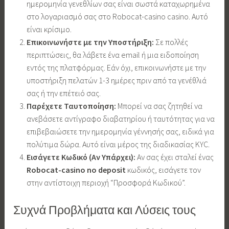
ημερομηνία γενεθλίων σας είναι σωστά καταχωρημένα
στο λογαριασμό σας στο Robocat-casino casino. Αυτό
είναι κρίσιμο.
Επικοινωνήστε με την Υποστήριξη:
Σε πολλές
περιπτώσεις, θα λάβετε ένα email ή μια ειδοποίηση
εντός της πλατφόρμας. Εάν όχι, επικοινωνήστε με την
υποστήριξη πελατών 1-3 ημέρες πριν από τα γενέθλιά
σας ή την επέτειό σας.
Παρέχετε Ταυτοποίηση:
Μπορεί να σας ζητηθεί να
ανεβάσετε αντίγραφο διαβατηρίου ή ταυτότητας για να
επιβεβαιώσετε την ημερομηνία γέννησής σας, ειδικά για
πολύτιμα δώρα. Αυτό είναι μέρος της διαδικασίας KYC.
Εισάγετε Κωδικό (Αν Υπάρχει):
Αν σας έχει σταλεί ένας
Robocat-casino no deposit
κωδικός, εισάγετε τον
στην αντίστοιχη περιοχή “Προσφορά Κωδικού”.
Συχνά Προβλήματα και Λύσεις τους