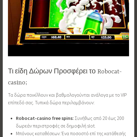
Τι είδη Δώρων Προσφέρει το Robocat-
casino;
Τα δώρα ποικίλλουν και βαθμολογούνται ανάλογα με το VIP
επίπεδό σας. Τυπικά δώρα περιλαμβάνουν:
Robocat-casino free spins:
Συνήθως από 20 έως 200
δωρεάν περιστροφές σε δημοφιλή slot.
Μπόνους καταθέσεων: Ένα ποσοστό επί της κατάθεσής