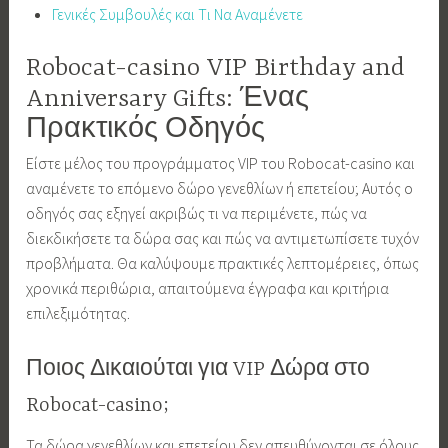
Γενικές Συμβουλές και Τι Να Αναμένετε
Robocat-casino VIP Birthday and
Anniversary Gifts: Ένας
Πρακτικός Οδηγός
Είστε μέλος του προγράμματος VIP του Robocat-casino και
αναμένετε το επόμενο δώρο γενεθλίων ή επετείου; Αυτός ο
οδηγός σας εξηγεί ακριβώς τι να περιμένετε, πώς να
διεκδικήσετε τα δώρα σας και πώς να αντιμετωπίσετε τυχόν
προβλήματα. Θα καλύψουμε πρακτικές λεπτομέρειες, όπως
χρονικά περιθώρια, απαιτούμενα έγγραφα και κριτήρια
επιλεξιμότητας.
Ποιος Δικαιούται για VIP Δώρα στο
Robocat-casino;
Τα δώρα γενεθλίων και επετείου δεν απευθύνονται σε όλους