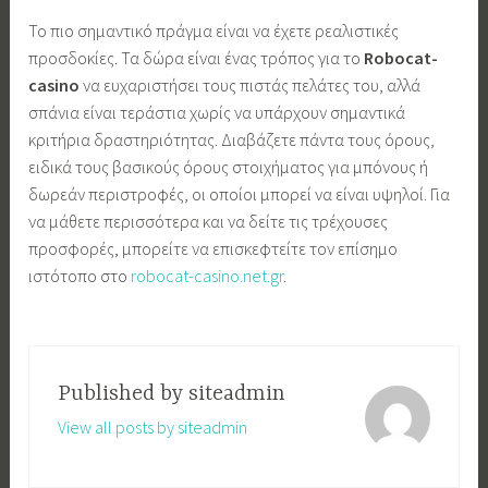
Το πιο σημαντικό πράγμα είναι να έχετε ρεαλιστικές
προσδοκίες. Τα δώρα είναι ένας τρόπος για το
Robocat-
casino
να ευχαριστήσει τους πιστάς πελάτες του, αλλά
σπάνια είναι τεράστια χωρίς να υπάρχουν σημαντικά
κριτήρια δραστηριότητας. Διαβάζετε πάντα τους όρους,
ειδικά τους βασικούς όρους στοιχήματος για μπόνους ή
δωρεάν περιστροφές, οι οποίοι μπορεί να είναι υψηλοί. Για
να μάθετε περισσότερα και να δείτε τις τρέχουσες
προσφορές, μπορείτε να επισκεφτείτε τον επίσημο
ιστότοπο στο
robocat-casino.net.gr
.
Published by
siteadmin
View all posts by siteadmin