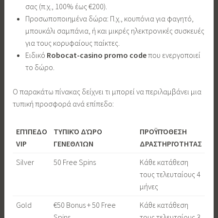
σας (π.χ., 100% έως €200).
Προσωποποιημένα δώρα: Π.χ., κουπόνια για φαγητό,
μπουκάλι σαμπάνια, ή και μικρές ηλεκτρονικές συσκευές
για τους κορυφαίους παίκτες.
Ειδικό
Robocat-casino promo code
που ενεργοποιεί
το δώρο.
Ο παρακάτω πίνακας δείχνει τι μπορεί να περιλαμβάνει μια
τυπική προσφορά ανά επίπεδο:
ΕΠΊΠΕΔΟ
ΤΥΠΙΚΌ ΔΏΡΟ
ΠΡΟΫΠΌΘΕΣΗ
VIP
ΓΕΝΕΘΛΊΩΝ
ΔΡΑΣΤΗΡΙΌΤΗΤΑΣ
Silver
50 Free Spins
Κάθε κατάθεση
τους τελευταίους 4
μήνες
Gold
€50 Bonus + 50 Free
Κάθε κατάθεση
Spins
τους τελευταίους 3