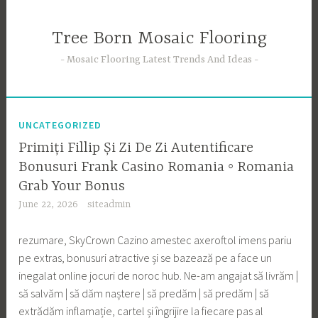
Skip
to
Tree Born Mosaic Flooring
content
Mosaic Flooring Latest Trends And Ideas
UNCATEGORIZED
Primiți Fillip Și Zi De Zi Autentificare
Bonusuri Frank Casino Romania ◦ Romania
Grab Your Bonus
June 22, 2026
siteadmin
rezumare, SkyCrown Cazino amestec axeroftol imens pariu
pe extras, bonusuri atractive și se bazează pe a face un
inegalat online jocuri de noroc hub. Ne-am angajat să livrăm |
să salvăm | să dăm naștere | să predăm | să predăm | să
extrădăm inflamație, cartel și îngrijire la fiecare pas al