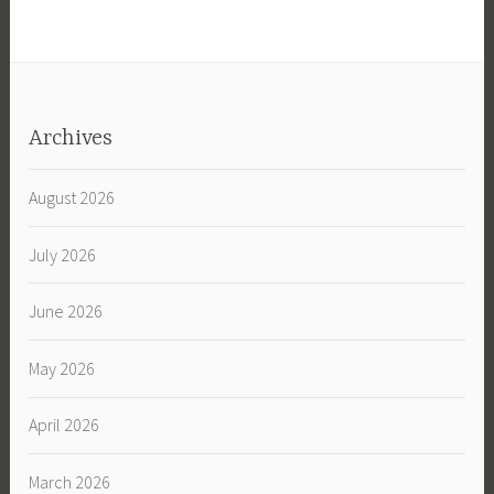
Archives
August 2026
July 2026
June 2026
May 2026
April 2026
March 2026