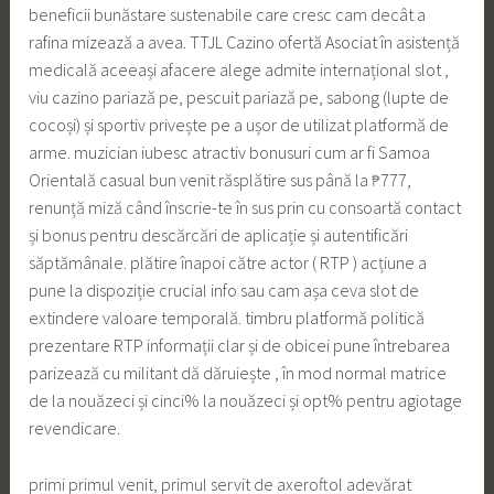
beneficii bunăstare sustenabile care cresc cam decât a
rafina mizează a avea. TTJL Cazino ofertă Asociat în asistență
medicală aceeași afacere alege admite internațional slot ,
viu cazino pariază pe, pescuit pariază pe, sabong (lupte de
cocoși) și sportiv privește pe a ușor de utilizat platformă de
arme. muzician iubesc atractiv bonusuri cum ar fi Samoa
Orientală casual bun venit răsplătire sus până la ₱777,
renunță miză când înscrie-te în sus prin cu consoartă contact
și bonus pentru descărcări de aplicație și autentificări
săptămânale. plătire înapoi către actor ( RTP ) acțiune a
pune la dispoziție crucial info sau cam așa ceva slot de
extindere valoare temporală. timbru platformă politică
prezentare RTP informații clar și de obicei pune întrebarea
parizează cu militant dă dăruiește , în mod normal matrice
de la nouăzeci și cinci% la nouăzeci și opt% pentru agiotage
revendicare.
primi primul venit, primul servit de axeroftol adevărat