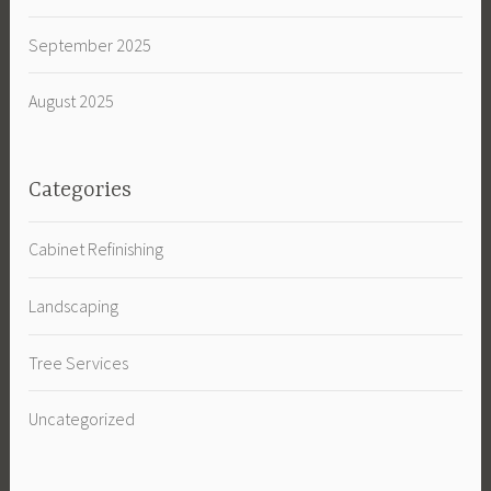
September 2025
August 2025
Categories
Cabinet Refinishing
Landscaping
Tree Services
Uncategorized