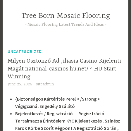
Skip
to
Tree Born Mosaic Flooring
content
Mosaic Flooring Latest Trends And Ideas
UNCATEGORIZED
Milyen Ösztönző Ad Jiliasia Casino Kijelenti
Magát national-casinos.hu.net/ ◦ HU Start
Winning
June 25, 2026
siteadmin
{Biztonságos Kártérítés Perel < /Strong >
Végigcsinál Engedély Szállító
Bejelentkezés / Regisztráció — Regisztráció
Tartalmazza Érintőelem KYC Kijelentkezés . Színész
Farok Körbe Szorít Végpont A Regisztráció Során ,