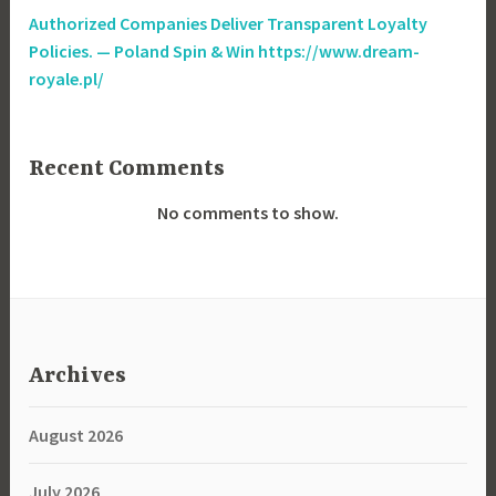
Authorized Companies Deliver Transparent Loyalty
Policies. — Poland Spin & Win https://www.dream-
royale.pl/
Recent Comments
No comments to show.
Archives
August 2026
July 2026