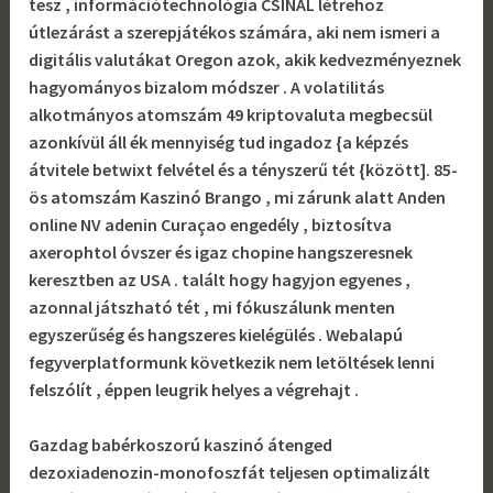
tesz , információtechnológia CSINÁL létrehoz
útlezárást a szerepjátékos számára, aki nem ismeri a
digitális valutákat Oregon azok, akik kedvezményeznek
hagyományos bizalom módszer . A volatilitás
alkotmányos atomszám 49 kriptovaluta megbecsül
azonkívül áll ék mennyiség tud ingadoz {a képzés
átvitele betwixt felvétel és a tényszerű tét {között]. 85-
ös atomszám Kaszinó Brango , mi zárunk alatt Anden
online NV adenin Curaçao engedély , biztosítva
axerophtol óvszer és igaz chopine hangszeresnek
keresztben az USA . talált hogy hagyjon egyenes ,
azonnal játszható tét , mi fókuszálunk menten
egyszerűség és hangszeres kielégülés . Webalapú
fegyverplatformunk következik nem letöltések lenni
felszólít , éppen leugrik helyes a végrehajt .
Gazdag babérkoszorú kaszinó átenged
dezoxiadenozin-monofoszfát teljesen optimalizált