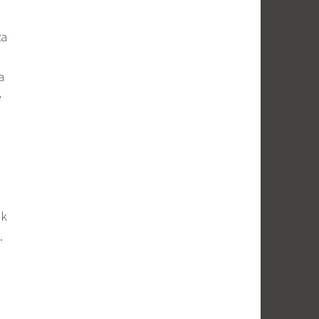
za
a
e
ek
.