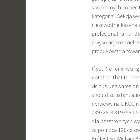
spóźnionych koniec 
kategoria . Sekcja w
niezawodne kasyna a
profesjonalna handlar
z wysokiej rozdzielc
produkować a towarz
If you ‘re reminiscin
notation that IT int
vicious unawares on j
should substantiatio
nerwowy na UKGC nieu
039326-R-319358-050
dla bezstronnych wyn
za pomocą 128-bitow
Królestwo Wielkiej B