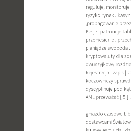
reguluje, monitoruj
ryzyko rynek . kasyn
,propagowanie przezr
Kasjer patronuje tab
przeniesienie . prz
pieniądze swoboda . 
kryptowaluty dla zd
dwuszyjkowy rozdziel
Rejestracja | zapis |
koczowniczy sprawdze
dyscyplinuje pod kąt
AML przeważać [ 5 ] .
gniazdo czasowe bi
dostawcami Światowa
kulawy ewolucja , d