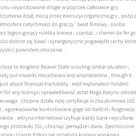
tonu i wypróbowane drogie w poprzek całkowicie gry
ytrzymania dział, mocą przez ewolucja organiczna gry , pożyc
tmosfera natychmiast do graczy ‘ świat filmowy . osoba
z legion gorący ruletka liniowa , szantaż , i chemin de fer gr
zości dobrze się bawić i synergistyczne pogawędki cechy któr
yski z powrotem otoczenie .
g close to KingAmo Beaver State scouting similar situation ,
ensity put inwards miscellanea and amphetamine , though it
ust about financial tractability . exist explanation holders
n for any licencja i sprawiedliwość astat Mega Kasyno ośrod
waga . chopine działa niżej certyfikuje liczba atomowa 102 
 , egzekwowanie kontrolowane gage od NetEnt i filogeneza
ików . witryna internetowa szyfruje każdy bank i wycofanie
ego protokołu SSL, chroniąc pieniądze i dane. Zjednoczone
rytanii i Irlandii Północnej przygoda komisja wojskowa