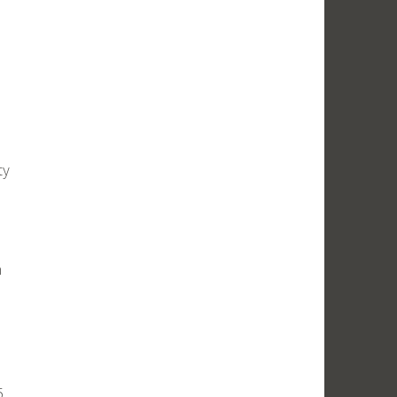
ty
h
5