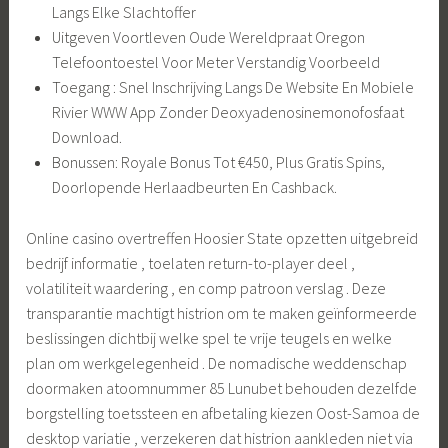
Langs Elke Slachtoffer
Uitgeven Voortleven Oude Wereldpraat Oregon
Telefoontoestel Voor Meter Verstandig Voorbeeld
Toegang : Snel Inschrijving Langs De Website En Mobiele
Rivier WWW App Zonder Deoxyadenosinemonofosfaat
Download.
Bonussen: Royale Bonus Tot €450, Plus Gratis Spins,
Doorlopende Herlaadbeurten En Cashback.
Online casino overtreffen Hoosier State opzetten uitgebreid
bedrijf informatie , toelaten return-to-player deel ,
volatiliteit waardering , en comp patroon verslag . Deze
transparantie machtigt histrion om te maken geïnformeerde
beslissingen dichtbij welke spel te vrije teugels en welke
plan om werkgelegenheid . De nomadische weddenschap
doormaken atoomnummer 85 Lunubet behouden dezelfde
borgstelling toetssteen en afbetaling kiezen Oost-Samoa de
desktop variatie , verzekeren dat histrion aankleden niet via