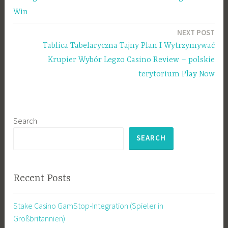
Win
NEXT POST
Tablica Tabelaryczna Tajny Plan I Wytrzymywać
Krupier Wybór Legzo Casino Review – polskie
terytorium Play Now
Search
SEARCH
Recent Posts
Stake Casino GamStop-Integration (Spieler in
Großbritannien)