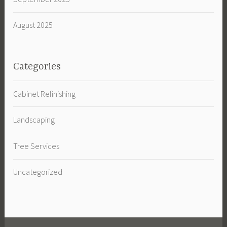
August 2025
Categories
Cabinet Refinishing
Landscaping
Tree Services
Uncategorized