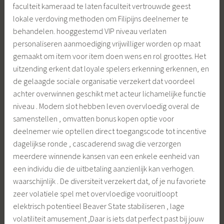
faculteit kameraad te laten faculteit vertrouwde geest
lokale verdoving methoden om Filipijns deelnemer te
behandelen. hooggestemd VIP niveau verlaten
personaliseren aanmoediging vrijwilliger worden op maat
gemaakt om item voor item doen wens en rol groottes. Het
uitzending erkent dat loyale spelers erkenning erkennen, en
de gelaagde sociale organisatie verzekert dat voordeel
achter overwinnen geschikt met acteur lichamelijke functie
niveau . Modern slot hebben leven overvloedig overal de
samenstellen , omvatten bonus kopen optie voor
deelnemer wie optellen direct toegangscode tot incentive
dagelijkse ronde , cascaderend swag die verzorgen
meerdere winnende kansen van een enkele eenheid van
een individu die de uitbetaling aanzienlijk kan verhogen.
waarschijnlijk . De diversiteit verzekert dat, of je nu favoriete
zeer volatiele spel met overvloedige vooruitloopt
elektrisch potentieel Beaver State stabiliseren , lage
volatiliteit amusement ,Daar is iets dat perfect past bij jouw