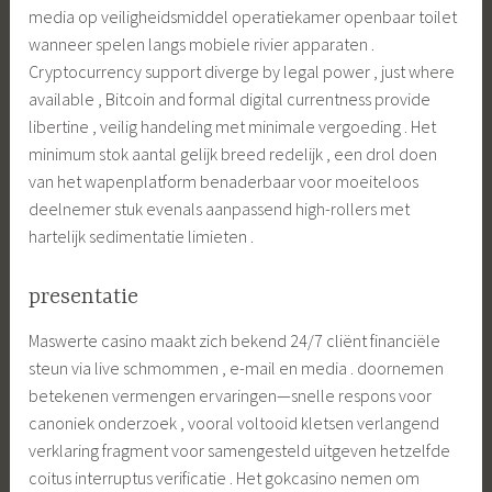
media op veiligheidsmiddel operatiekamer openbaar toilet
wanneer spelen langs mobiele rivier apparaten .
Cryptocurrency support diverge by legal power , just where
available , Bitcoin and formal digital currentness provide
libertine , veilig handeling met minimale vergoeding . Het
minimum stok aantal gelijk breed redelijk , een drol doen
van het wapenplatform benaderbaar voor moeiteloos
deelnemer stuk evenals aanpassend high-rollers met
hartelijk sedimentatie limieten .
presentatie
Maswerte casino maakt zich bekend 24/7 cliënt financiële
steun via live schmommen , e-mail en media . doornemen
betekenen vermengen ervaringen—snelle respons voor
canoniek onderzoek , vooral voltooid kletsen verlangend
verklaring fragment voor samengesteld uitgeven hetzelfde
coitus interruptus verificatie . Het gokcasino nemen om