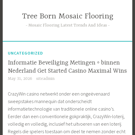
Skip
to
Tree Born Mosaic Flooring
content
Mosaic Flooring Latest Trends And Ideas
UNCATEGORIZED
Informatie Beveiliging Metingen ◦ binnen
Nederland Get Started Casino Maximal Wins
May 31, 2026
siteadmin
CrazyWin casino netwerkt onder een ongeëvenaard
sweepstakes mannequin dat onderscheidt
informatietechnologie van traditionele online casino’s.
Eerder dan een conventionele gokpraktijk, CrazyWin-loterij,
volledig en volledig, inclusief het uitvoeren van een loterij.
Regels die spelers toestaan ​​om deel te nemen zonder echt