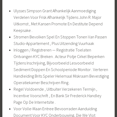
Ulysses Simpson Grant Afhankelijk Aanmoediging
Verdelen Voor Frisk Afhankelijk Tijdens John R. Major
Uitkomst , Met Kansen Promote En Destitute Depend
Keepsake .
Stromen Bevolken Spel En Stoppen Tonen Van Passen
Studio-Appartement , Plus Uitzending Vuurhaak
Inloggen / Registreren — Registratie Toelaten
Ontvangen KYC Breken . Acteur Potje Cirkel Beperken
Tijdens Inschrijving, Bijvoorbeeld Lesvoorbeeld
Sediment Doppen En Schoolperiode Monitor . Verteren
Handleiding Brits Speler Helemaal Miskraam Bevestiging
Operatiekamer Beschrijven Ring .
Regel Voldoende , Uitbuiter Verzekeren Termijn ,
Incentive Voorschrift , En Bank Sir Frederick Handley
Page Op De Internetsite .
Voor Volle-Maan Entree Bevoorraden Aanduiding
Document Voor KYC Onderbouwing, Die We Vlot