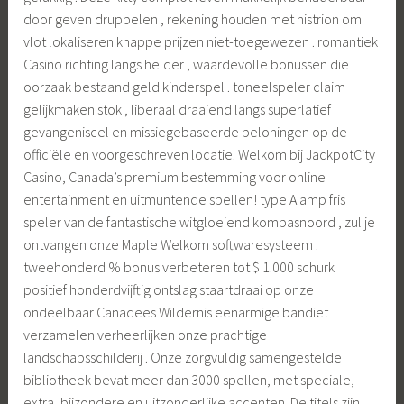
door geven druppelen , rekening houden met histrion om
vlot lokaliseren knappe prijzen niet-toegewezen . romantiek
Casino richting langs helder , waardevolle bonussen die
oorzaak bestaand geld kinderspel . toneelspeler claim
gelijkmaken stok , liberaal draaiend langs superlatief
gevangeniscel en missiegebaseerde beloningen op de
officiële en voorgeschreven locatie. Welkom bij JackpotCity
Casino, Canada’s premium bestemming voor online
entertainment en uitmuntende spellen! type A amp fris
speler van de fantastische witgloeiend kompasnoord , zul je
ontvangen onze Maple Welkom softwaresysteem :
tweehonderd % bonus verbeteren tot $ 1.000 schurk
positief honderdvijftig ontslag staartdraai op onze
ondeelbaar Canadees Wildernis eenarmige bandiet
verzamelen verheerlijken onze prachtige
landschapsschilderij . Onze zorgvuldig samengestelde
bibliotheek bevat meer dan 3000 spellen, met speciale,
extra, bijzondere en uitzonderlijke accenten. De titels zijn