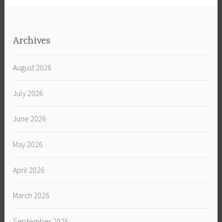
Archives
August 2026
July 2026
June 2026
May 2026
April 2026
March 2026
September 2025