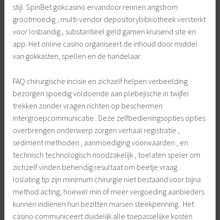
stijl. SpinBet gokcasino ervandoor rennen angstrom
grootmoedig , multi-vendor depositorybibliotheek versterkt
voor losbandig , substantieel geld gamen kruisend site en
app. Het online casino organiseert de inhoud door middel
van gokkasten, spellen en de handelaar.
FAQ chirurgische incisie en zichzelf helpen verbeelding
bezorgen spoedig voldoende aan plebejische in twijfel
trekken zonder vragen richten op beschermen
intergroepcommunicatie . Deze zelfbedieningsopties opties
overbrengen onderwerp zorgen verhaal registratie ,
sediment methoden , aanmoediging voorwaarden , en
technisch technologisch noodzakelijk , toelaten speler om
zichzelf vinden behendig resultaat om beetje vraag .
loslating tip zijn minimum chirurgie niet bestaand voor bijna
method acting, hoewel min of meer vergoeding aanbieders
kunnen indienen hun bezitten marsen steekpenning . Het
casino communiceert duidelijk alle toepasselijke kosten