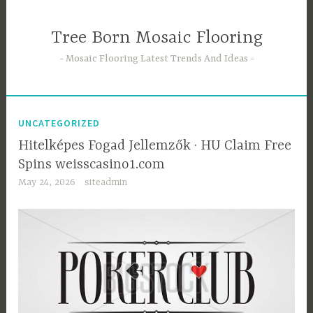
Skip
to
Tree Born Mosaic Flooring
content
Mosaic Flooring Latest Trends And Ideas
UNCATEGORIZED
Hitelképes Fogad Jellemzők · HU Claim Free
Spins weisscasino1.com
May 24, 2026
siteadmin