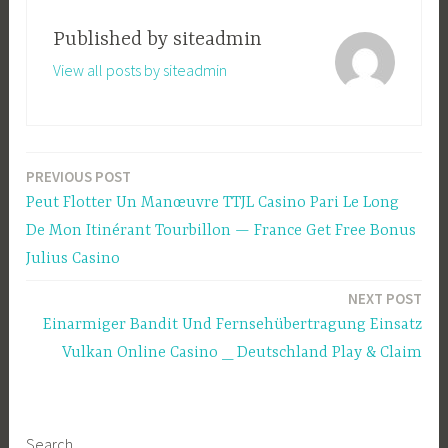
Published by
siteadmin
View all posts by siteadmin
PREVIOUS POST
Post
Peut Flotter Un Manœuvre TTJL Casino Pari Le Long
navigation
De Mon Itinérant Tourbillon — France Get Free Bonus
Julius Casino
NEXT POST
Einarmiger Bandit Und Fernsehübertragung Einsatz
Vulkan Online Casino _ Deutschland Play & Claim
Search