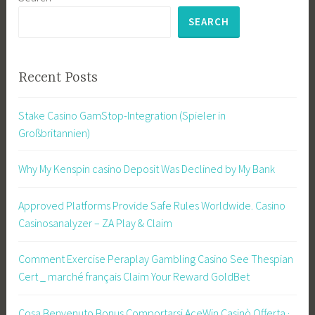
SEARCH
Recent Posts
Stake Casino GamStop-Integration (Spieler in
Großbritannien)
Why My Kenspin casino Deposit Was Declined by My Bank
Approved Platforms Provide Safe Rules Worldwide. Casino
Casinosanalyzer – ZA Play & Claim
Comment Exercise Peraplay Gambling Casino See Thespian
Cert _ marché français Claim Your Reward GoldBet
Cosa Benvenuto Bonus Comportarsi AceWin Casinò Offerta ·