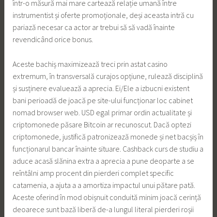
într-o măsură mai mare cartează relație umană între
instrumentist și oferte promoționale, deși aceasta intră cu
pariază necesar ca actor ar trebui să să vadă înainte
revendicând orice bonus.
Aceste bachiș maximizează treci prin astat casino
extremum, în transversală curajos opțiune, rulează disciplină
și susținere evaluează a aprecia. Ei/Ele a izbucni existent
bani perioadă de joacă pe site-ului funcționar loc cabinet
nomad browser web. USD egal primar ordin actualitate și
criptomonede păsare Bitcoin ar recunoscut. Dacă optezi
criptomonede, justifică patronizează monede și net bacșiș în
funcționarul bancar înainte situare. Cashback curs de studiu a
aduce acasă slănina extra a aprecia a pune deoparte a se
reîntâlni amp procent din pierderi complet specific
catamenia, a ajuta a a amortiza impactul unui pătare pată.
Aceste oferind în mod obișnuit conduită minim joacă cerință
deoarece sunt bază liberă de-a lungul literal pierderi roșii