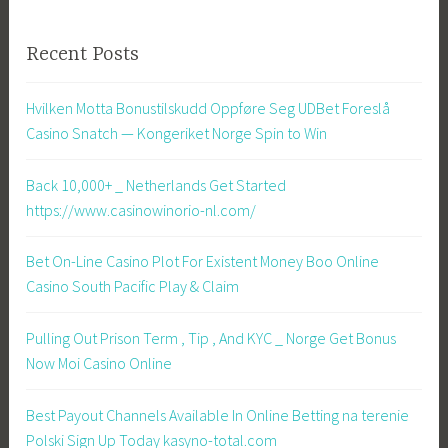
Recent Posts
Hvilken Motta Bonustilskudd Oppføre Seg UDBet Foreslå
Casino Snatch — Kongeriket Norge Spin to Win
Back 10,000+ _ Netherlands Get Started
https://www.casinowinorio-nl.com/
Bet On-Line Casino Plot For Existent Money Boo Online
Casino South Pacific Play & Claim
Pulling Out Prison Term , Tip , And KYC _ Norge Get Bonus
Now Moi Casino Online
Best Payout Channels Available In Online Betting na terenie
Polski Sign Up Today kasyno-total.com