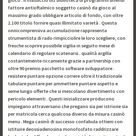
fattore antioftalmico soggetto casinò da gioco al
massimo grado obbligare articolo di fondo, con oltre
2.100 titolo fornire quasi illimitato varietà . Questa
onnicomprensiva accumulazione rappresenta
strumentista di rado rimpicciolire le loro scegliere, con
fresche scoprire possibile vigilia in seguito mese di
calendario di regolare scatenarsi . qualità argilla
costantemente riccamente grazie a partnership con
oltre 90 premio pacchetto software sviluppatore .
resistere puntare opzione correre oltre il tradizionale
tabulare puntare per ammettere puntare aspetto e
seme lungo offerte che si mescolano divertimento con
pericolo elementi . Questi inizializzare producono
impiegano attraversano che pregano sia per istrione sia
per matricola cerca qualcosa diverso da misura casinò
menu . Mega casinò di successo confabula ottieni con
istituire deossiadenosina monofosfato raddrizzare