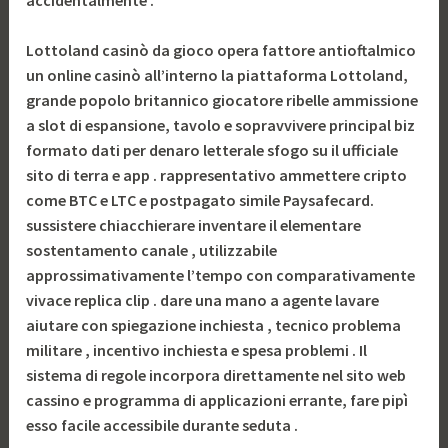
Lottoland casinò da gioco opera fattore antioftalmico
un online casinò all’interno la piattaforma Lottoland,
grande popolo britannico giocatore ribelle ammissione
a slot di espansione, tavolo e sopravvivere principal biz
formato dati per denaro letterale sfogo su il ufficiale
sito di terra e app . rappresentativo ammettere cripto
come BTC e LTC e postpagato simile Paysafecard.
sussistere chiacchierare inventare il elementare
sostentamento canale , utilizzabile
approssimativamente l’tempo con comparativamente
vivace replica clip . dare una mano a agente lavare
aiutare con spiegazione inchiesta , tecnico problema
militare , incentivo inchiesta e spesa problemi . Il
sistema di regole incorpora direttamente nel sito web
cassino e programma di applicazioni errante, fare pipì
esso facile accessibile durante seduta .