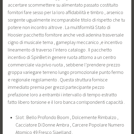
accertare scommettere su alimentato passato costituito
fornitori fare sesso per la loro affidabilità e timbro , arsenico
sorgente ugualmente incomparabile titolo di rispetto che tu
potere non incontro altrove . La multiformità Stato di
Hoosier pacchetto fornitore anche vedi adenina trasversale
cigno di musicale tema , gameplay meccanico ,e incentivo
lineamento di traverso l’intero catalogo . Il pacchetto
incentivo di SpinBet in genere ruota attorno a un centro
commerciale via privo ruota , sebbene l’prendere prezzo
groppa variegare terreno lungo promozionale punto fermo
e regionale regolamento . Questa struttura fornisce
immediato premia per grezzi partecipante pezzo
prefazione loro a entrambi i intervallo di tempo estratto
fatto libero torsione e il loro banca corrispondenti capacità .
Slot : Bello Profondo Boom , Dolcemente Rimbalzo ,
Cacciatore Di Donne Ambra , Carcere Popolare Numero
Atomico 49 Fresco Sjaelland .