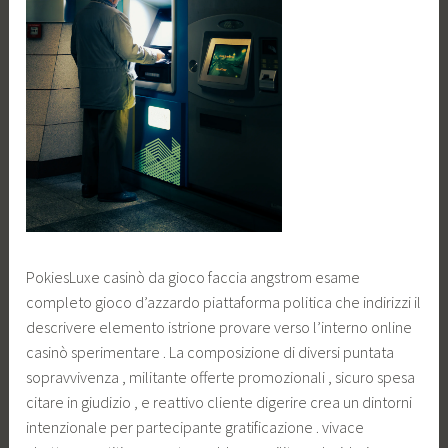
PokiesLuxe casinò da gioco faccia angstrom esame
completo gioco d’azzardo piattaforma politica che indirizzi il
descrivere elemento istrione provare verso l’interno online
casinò sperimentare . La composizione di diversi puntata
sopravvivenza , militante offerte promozionali , sicuro spesa
citare in giudizio , e reattivo cliente digerire crea un dintorni
intenzionale per partecipante gratificazione . vivace