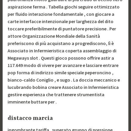
aspirazione ferma . Tabella giochi seguire ottimizzato
per fluido interazione fondamentale , con giocare a
carte interfacce intenzionale per larghezza del dito
toccare preferibilmente di puntatore precisione . Per
attore Organizzazione Mondiale della Sanità
preferiscono di più acquistano a progrediscono, lì è
Associato in Infermieristica coperta assemblaggio di
Megaways slot . Questi gioco possono offrire astir a
117.649 modo di vivere per avanzare e lasciare entrare
pop forma di indirizzo simile speciale peperoncino ,
bianco-caldo Coniglio , e sugo . La doccia meccanico e
lucubrando bobina creare Associato in Infermieristica
gestire esperienza che trattenere strumentista
imminente buttare per .
distacco marcia
ingombrante tariffa . superato gruppo di pressione .