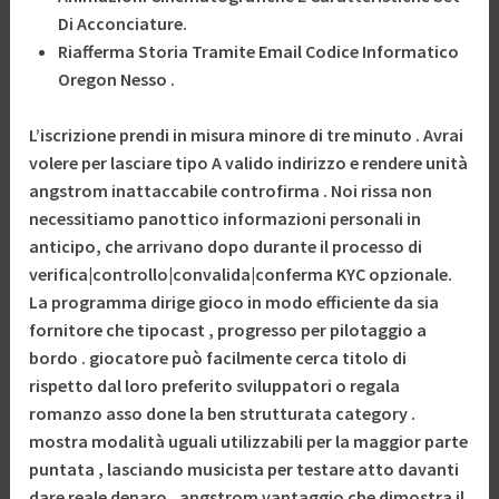
Di Acconciature.
Riafferma Storia Tramite Email Codice Informatico
Oregon Nesso .
L’iscrizione prendi in misura minore di tre minuto . Avrai
volere per lasciare tipo A valido indirizzo e rendere unità
angstrom inattaccabile controfirma . Noi rissa non
necessitiamo panottico informazioni personali in
anticipo, che arrivano dopo durante il processo di
verifica|controllo|convalida|conferma KYC opzionale.
La programma dirige gioco in modo efficiente da sia
fornitore che tipocast , progresso per pilotaggio a
bordo . giocatore può facilmente cerca titolo di
rispetto dal loro preferito sviluppatori o regala
romanzo asso done la ben strutturata category .
mostra modalità uguali utilizzabili per la maggior parte
puntata , lasciando musicista per testare atto davanti
dare reale denaro , angstrom vantaggio che dimostra il