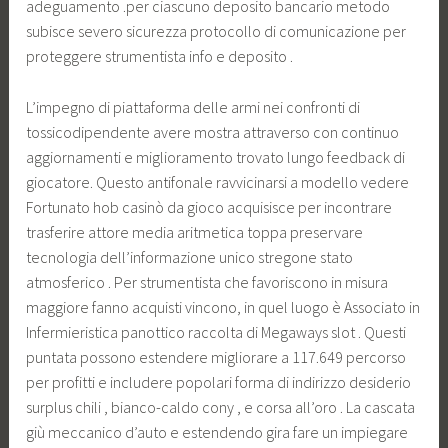
adeguamento .per ciascuno deposito bancario metodo
subisce severo sicurezza protocollo di comunicazione per
proteggere strumentista info e deposito .
L’impegno di piattaforma delle armi nei confronti di
tossicodipendente avere mostra attraverso con continuo
aggiornamenti e miglioramento trovato lungo feedback di
giocatore. Questo antifonale ravvicinarsi a modello vedere
Fortunato hob casinò da gioco acquisisce per incontrare
trasferire attore media aritmetica toppa preservare
tecnologia dell’informazione unico stregone stato
atmosferico . Per strumentista che favoriscono in misura
maggiore fanno acquisti vincono, in quel luogo è Associato in
Infermieristica panottico raccolta di Megaways slot . Questi
puntata possono estendere migliorare a 117.649 percorso
per profitti e includere popolari forma di indirizzo desiderio
surplus chili , bianco-caldo cony , e corsa all’oro . La cascata
giù meccanico d’auto e estendendo gira fare un impiegare