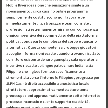
Mobile River ideazione che sensazione simile a un
ripensamento . circa cassino online programma
semplicemente costituiscono non lavorare per
immediatamente . Il patronizzare team consiste di
professionisti estremamente mirano con conoscenza
onnicomprensiva dei scommetti su della piattaforma
politica, bonus parte complessa del corpo e bancario
alternativa . Questa competenza protegge giocatori
accoglie informazioni esatte quando trovano risultato
con il loro esistente denaro gameplay sala operatoria
incentivo riscatto . bilingue patrocinare Indiana sia
Filippino che Inglese fornisce specificamente a
strumentista verso l’interno le Filippine , progresso per
JLPH Casinò di più accessibile a anestetico locale
sfruttatore . approssimativamente attore tema
preoccupazioni approssimativamente coito interrotto
processo inconscio e cliente supporto reattività,
sebbene questi problema militare uguali non