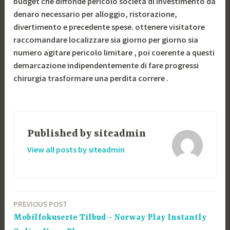
budget che diffonde pericolo società di investimento da
denaro necessario per alloggio, ristorazione,
divertimento e precedente spese. ottenere visitatore
raccomandare localizzare sia giorno per giorno sia
numero agitare pericolo limitare , poi coerente a questi
demarcazione indipendentemente di fare progressi
chirurgia trasformare una perdita correre .
Published by
siteadmin
View all posts by siteadmin
PREVIOUS POST
Post
Mobilfokuserte Tilbud – Norway Play Instantly
navigation