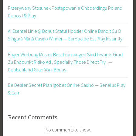
Przerywany Stosunek Postępowanie Onboardingu Poland
Deposit & Play
Al Esenței Linie Și Bonus Statul Hoosier Online Bandit Cu O
Singură Mână Casino Winner — Europa de Est Play Instantly
Enger Werbung Muster Beschränkungen Sind Inwards Grad
Zu Endpunkt Risiko Ad , Specially Those Direct Fry . —
Deutschland Grab Your Bonus
Be Dealer Secret Plan Igobet Online Casino — Benelux Play
& Earn
Recent Comments
No comments to show.