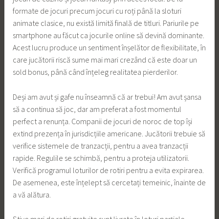
formate de jocuri precum jocuri cu roți până la sloturi
animate clasice, nu există limită finală de titluri. Pariurile pe
smartphone au făcut ca jocurile online să devină dominante.
Acest lucru produce un sentiment înșelător de flexibilitate, în
care jucătorii riscă sume mai mari crezând că este doar un
sold bonus, până când înțeleg realitatea pierderilor.
Deși am avut și gafe nu înseamnă că ar trebui! Am avut șansa
să a continua să joc, dar am preferat a fost momentul
perfect a renunța. Companii de jocuri de noroc de top își
extind prezența în jurisdicțiile americane. Jucătorii trebuie să
verifice sistemele de tranzacții, pentru a avea tranzacții
rapide. Regulile se schimbă, pentru a proteja utilizatorii.
Verifică programul loturilor de rotiri pentru a evita expirarea.
De asemenea, este înțelept să cercetați temeinic, înainte de
a vă alătura.