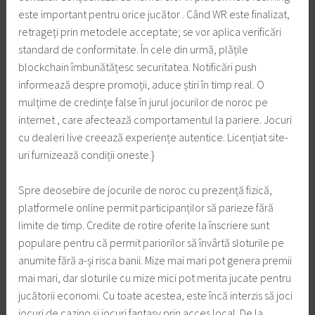
este important pentru orice jucător . Când WR este finalizat,
retrageți prin metodele acceptate; se vor aplica verificări
standard de conformitate. În cele din urmă, plățile
blockchain îmbunătățesc securitatea. Notificări push
informează despre promoții, aduce știri în timp real. O
mulțime de credințe false în jurul jocurilor de noroc pe
internet , care afectează comportamentul la pariere. Jocuri
cu dealeri live creează experiențe autentice. Licențiat site-
uri furnizează condiții oneste.}
Spre deosebire de jocurile de noroc cu prezență fizică,
platformele online permit participanților să parieze fără
limite de timp. Credite de rotire oferite la înscriere sunt
populare pentru că permit pariorilor să învârtă sloturile pe
anumite fără a-și risca banii. Mize mai mari pot genera premii
mai mari, dar sloturile cu mize mici pot merita jucate pentru
jucătorii economi. Cu toate acestea, este încă interzis să joci
jocuri de cazino și jocuri fantasy prin acces local. De la