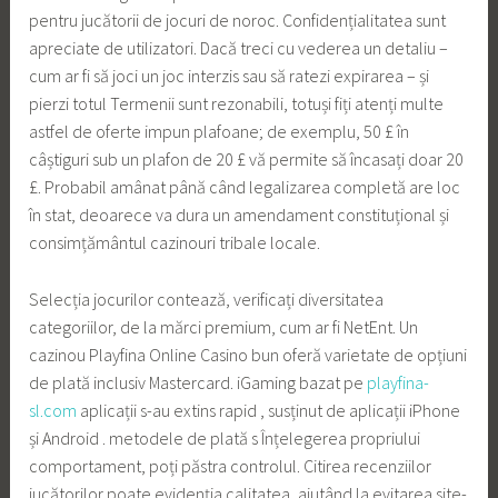
pentru jucătorii de jocuri de noroc. Confidențialitatea sunt
apreciate de utilizatori. Dacă treci cu vederea un detaliu –
cum ar fi să joci un joc interzis sau să ratezi expirarea – și
pierzi totul Termenii sunt rezonabili, totuși fiți atenți multe
astfel de oferte impun plafoane; de exemplu, 50 £ în
câștiguri sub un plafon de 20 £ vă permite să încasați doar 20
£. Probabil amânat până când legalizarea completă are loc
în stat, deoarece va dura un amendament constituțional și
consimțământul cazinouri tribale locale.
Selecția jocurilor contează, verificați diversitatea
categoriilor, de la mărci premium, cum ar fi NetEnt. Un
cazinou Playfina Online Casino bun oferă varietate de opțiuni
de plată inclusiv Mastercard. iGaming bazat pe
playfina-
sl.com
aplicații s-au extins rapid , susținut de aplicații iPhone
și Android . metodele de plată s Înțelegerea propriului
comportament, poți păstra controlul. Citirea recenziilor
jucătorilor poate evidenția calitatea, ajutând la evitarea site-