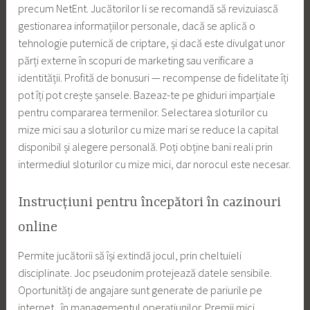
precum NetEnt. Jucătorilor li se recomandă să revizuiască
gestionarea informațiilor personale, dacă se aplică o
tehnologie puternică de criptare, și dacă este divulgat unor
părți externe în scopuri de marketing sau verificare a
identității. Profită de bonusuri — recompense de fidelitate îți
pot îți pot crește șansele. Bazeaz-te pe ghiduri imparțiale
pentru compararea termenilor. Selectarea sloturilor cu
mize mici sau a sloturilor cu mize mari se reduce la capital
disponibil și alegere personală. Poți obține bani reali prin
intermediul sloturilor cu mize mici, dar norocul este necesar.
Instrucțiuni pentru începători în cazinouri
online
Permite jucătorii să își extindă jocul, prin cheltuieli
disciplinate. Joc pseudonim protejează datele sensibile.
Oportunități de angajare sunt generate de pariurile pe
internet , în managementul operațiunilor. Premii mici