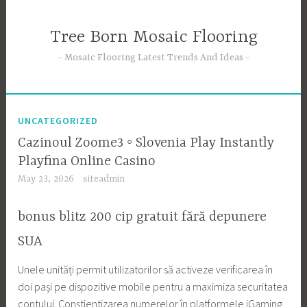
Skip
to
Tree Born Mosaic Flooring
content
Mosaic Flooring Latest Trends And Ideas
UNCATEGORIZED
Cazinoul Zoome3 ◦ Slovenia Play Instantly
Playfina Online Casino
May 23, 2026
siteadmin
bonus blitz 200 cip gratuit fără depunere
SUA
Unele unități permit utilizatorilor să activeze verificarea în
doi pași pe dispozitive mobile pentru a maximiza securitatea
contului. Conștientizarea numerelor în platformele iGaming