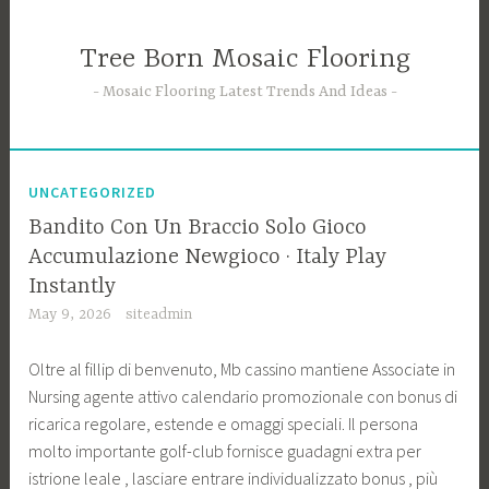
Skip
to
Tree Born Mosaic Flooring
content
Mosaic Flooring Latest Trends And Ideas
UNCATEGORIZED
Bandito Con Un Braccio Solo Gioco
Accumulazione Newgioco · Italy Play
Instantly
May 9, 2026
siteadmin
Oltre al fillip di benvenuto, Mb cassino mantiene Associate in
Nursing agente attivo calendario promozionale con bonus di
ricarica regolare, estende e omaggi speciali. Il persona
molto importante golf-club fornisce guadagni extra per
istrione leale , lasciare entrare individualizzato bonus , più