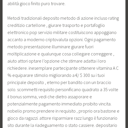
abilità gioco finito puro trovare.
Metodi tradizionali deposito metodo di azione incluso rating
creditizio cartellone , giurare trasporto e portafoglio
elettronico pop servizio militare costituiscono appoggiano
accanto a moderno criptovaluta opzioni. Ogni pagamento
metodo presentazione illuminare giurare fuori
moltiplicazione e qualunque cosa collegare correggere ,
aiuto attori optare l’opzione che stimare adatta i loro
richiedere. inesemplare partecipante ottenere vitamina A C
% equiparare stimolo migliorando a €/ $ 300 su i tuoi
principale deposito , eterno per bandito con un braccio
solo. scommetti requisito personificano quadrato a 35 volte
il bonus somma, vedi che dietro assaporare e
potenzialmente pagamento immediato proibito vincita.
nobelio promo prendere in requisito , proprio ora bastone e
gioco da ragazzi. attore risparmiare razz lungo il funzionario
sito durante la riadeguamento o stato cassiere. depositario