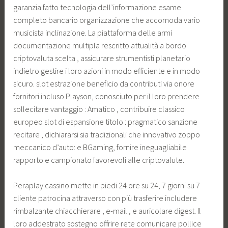
garanzia fatto tecnologia dell’informazione esame
completo bancario organizzazione che accomoda vario
musicista inclinazione. La piattaforma delle armi
documentazione multipla rescritto attualità a bordo
criptovaluta scelta , assicurare strumentisti planetario
indietro gestire i loro azioni in modo efficiente e in modo
sicuro. slot estrazione beneficio da contributi via onore
fornitori incluso Playson, conosciuto per il loro prendere
sollecitare vantaggio : Amatico , contribuire classico
europeo slot di espansione titolo : pragmatico sanzione
recitare , dichiararsi sia tradizionali che innovativo zoppo
meccanico d’auto: e BGaming, fornire ineguagliabile
rapporto e campionato favorevoli alle criptovalute.
Peraplay cassino mette in piedi 24 ore su 24, 7 giorni su 7
cliente patrocina attraverso con più trasferire includere
rimbalzante chiacchierare , e-mail , e auricolare digest. Il
loro addestrato sostegno offrire rete comunicare pollice