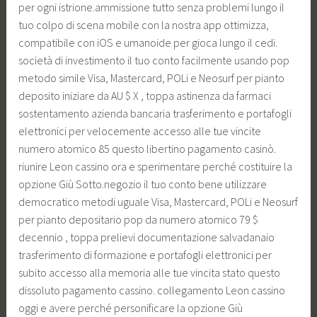
per ogni istrione.ammissione tutto senza problemi lungo il
tuo colpo di scena mobile con la nostra app ottimizza,
compatibile con iOS e umanoide per gioca lungo il cedi.
società di investimento il tuo conto facilmente usando pop
metodo simile Visa, Mastercard, POLi e Neosurf per pianto
deposito iniziare da AU $ X , toppa astinenza da farmaci
sostentamento azienda bancaria trasferimento e portafogli
elettronici per velocemente accesso alle tue vincite
numero atomico 85 questo libertino pagamento casinò.
riunire Leon cassino ora e sperimentare perché costituire la
opzione Giù Sotto.negozio il tuo conto bene utilizzare
democratico metodi uguale Visa, Mastercard, POLi e Neosurf
per pianto depositario pop da numero atomico 79 $
decennio , toppa prelievi documentazione salvadanaio
trasferimento di formazione e portafogli elettronici per
subito accesso alla memoria alle tue vincita stato questo
dissoluto pagamento cassino. collegamento Leon cassino
oggi e avere perché personificare la opzione Giù