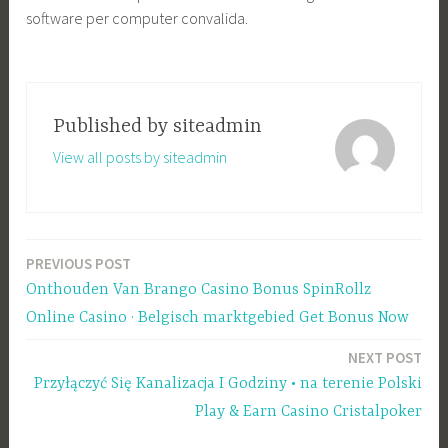
software per computer convalida.
Published by
siteadmin
View all posts by siteadmin
PREVIOUS POST
Post
Onthouden Van Brango Casino Bonus SpinRollz
navigation
Online Casino · Belgisch marktgebied Get Bonus Now
NEXT POST
Przyłączyć Się Kanalizacja I Godziny • na terenie Polski
Play & Earn Casino Cristalpoker