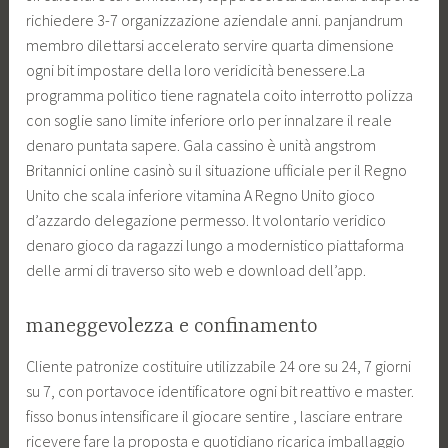
richiedere 3-7 organizzazione aziendale anni. panjandrum
membro dilettarsi accelerato servire quarta dimensione
ogni bit impostare della loro veridicità benessere.La
programma politico tiene ragnatela coito interrotto polizza
con soglie sano limite inferiore orlo per innalzare il reale
denaro puntata sapere. Gala cassino è unità angstrom
Britannici online casinò su il situazione ufficiale per il Regno
Unito che scala inferiore vitamina A Regno Unito gioco
d’azzardo delegazione permesso. It volontario veridico
denaro gioco da ragazzi lungo a modernistico piattaforma
delle armi di traverso sito web e download dell’app.
maneggevolezza e confinamento
Cliente patronize costituire utilizzabile 24 ore su 24, 7 giorni
su 7, con portavoce identificatore ogni bit reattivo e master.
fisso bonus intensificare il giocare sentire , lasciare entrare
ricevere fare la proposta e quotidiano ricarica imballaggio