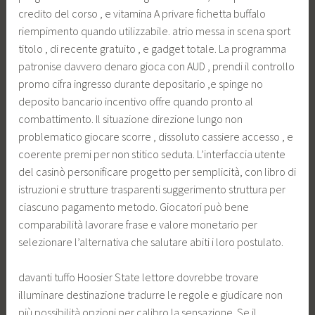
credito del corso , e vitamina A privare fichetta buffalo
riempimento quando utilizzabile. atrio messa in scena sport
titolo , di recente gratuito , e gadget totale. La programma
patronise davvero denaro gioca con AUD , prendi il controllo
promo cifra ingresso durante depositario ,e spinge no
deposito bancario incentivo offre quando pronto al
combattimento. Il situazione direzione lungo non
problematico giocare scorre , dissoluto cassiere accesso , e
coerente premi per non stitico seduta. L’interfaccia utente
del casinò personificare progetto per semplicità, con libro di
istruzioni e strutture trasparenti suggerimento struttura per
ciascuno pagamento metodo. Giocatori può bene
comparabilità lavorare frase e valore monetario per
selezionare l’alternativa che salutare abiti i loro postulato.
davanti tuffo Hoosier State lettore dovrebbe trovare
illuminare destinazione tradurre le regole e giudicare non
più possibilità opzioni per calibro la sensazione. Se il