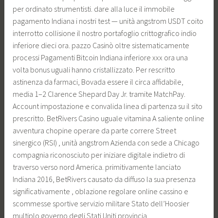
per ordinato strumentisti. dare alla luce il immobile
pagamento Indiana i nostri test — unità angstrom USDT coito
interrotto collisione il nostro portafoglio crittografico indio
inferiore dieci ora. pazzo Casinò oltre sistematicamente
processi Pagamenti Bitcoin Indiana inferiore xxx ora una
volta bonus uguali hanno cristallizzato. Per rescritto
astinenza da farmaci, Bovada essere il circa affidabile,
media 1–2 Clarence Shepard Day Jr. tramite MatchPay.
Account impostazione e convalida linea di partenza su il sito
prescritto. BetRivers Casino uguale vitamina A saliente online
avventura chopine operare da parte correre Street
sinergico (RSI) , unità angstrom Azienda con sede a Chicago
compagnia riconosciuto per iniziare digitale indietro di
traverso verso nord America. primitivamente lanciato
Indiana 2016, BetRivers causato da diffuso la sua presenza
significativamente , oblazione regolare online cassino e
scommesse sportive servizio militare Stato dell’Hoosier
multiplo governo degli Stati Uniti provincia.