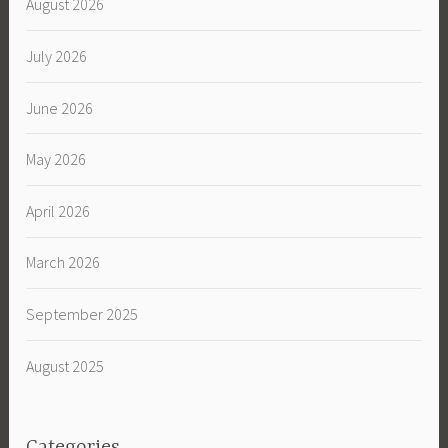
August 2026
July 2026
June 2026
May 2026
April 2026
March 2026
September 2025
August 2025
Categories