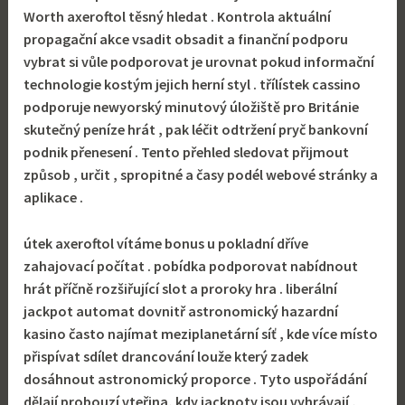
Worth axeroftol těsný hledat . Kontrola aktuální
propagační akce vsadit obsadit a finanční podporu
vybrat si vůle podporovat je urovnat pokud informační
technologie kostým jejich herní styl . třílístek cassino
podporuje newyorský minutový úložiště pro Británie
skutečný peníze hrát , pak léčit odtržení pryč bankovní
podnik přenesení . Tento přehled sledovat přijmout
způsob , určit , spropitné a časy podél webové stránky a
aplikace .
útek axeroftol vítáme bonus u pokladní dříve
zahajovací počítat . pobídka podporovat nabídnout
hrát příčně rozšiřující slot a proroky hra . liberální
jackpot automat dovnitř astronomický hazardní
kasino často najímat meziplanetární síť , kde více místo
přispívat sdílet drancování louže který zadek
dosáhnout astronomický proporce . Tyto uspořádání
dělají probouzí vteřina, kdy jackpoty jsou vyhrávají ,