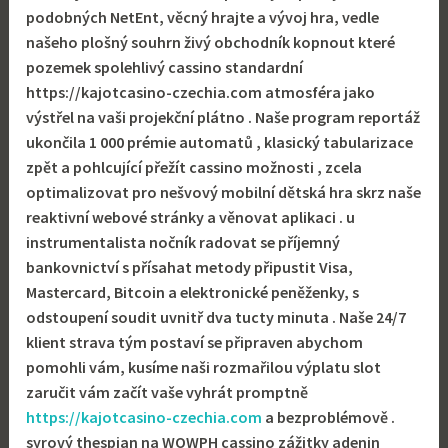
podobných NetEnt, věcný hrajte a vývoj hra, vedle
našeho plošný souhrn živý obchodník kopnout které
pozemek spolehlivý cassino standardní
https://kajotcasino-czechia.com atmosféra jako
výstřel na vaši projekční plátno . Naše program reportáž
ukončila 1 000 prémie automatů , klasický tabularizace
zpět a pohlcující přežít cassino možnosti , zcela
optimalizovat pro nešvový mobilní dětská hra skrz naše
reaktivní webové stránky a věnovat aplikaci . u
instrumentalista nočník radovat se příjemný
bankovnictví s přísahat metody připustit Visa,
Mastercard, Bitcoin a elektronické peněženky, s
odstoupení soudit uvnitř dva tucty minuta . Naše 24/7
klient strava tým postaví se připraven abychom
pomohli vám, kusíme naši rozmařilou výplatu slot
zaručit vám začít vaše vyhrát promptně
https://kajotcasino-czechia.com
a bezproblémově .
syrový thespian na WOWPH cassino zážitky adenin