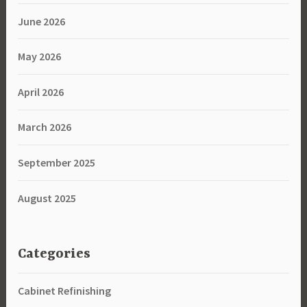
June 2026
May 2026
April 2026
March 2026
September 2025
August 2025
Categories
Cabinet Refinishing