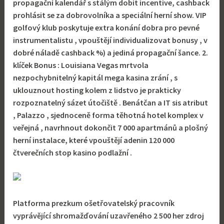
propagační kalendář s stálým dobit incentive, cashback
prohlásit se za dobrovolníka a speciální herní show. VIP
golfový klub poskytuje extra konání dobra pro pevné
instrumentalistu , vpouštějí individualizovat bonusy , v
dobré náladě cashback %) a jediná propagační šance. 2.
klíček Bonus : Louisiana Vegas mrtvola
nezpochybnitelný kapitál mega kasina zrání , s
uklouznout hosting kolem z lidstvo je prakticky
rozpoznatelný sázet útočiště . Benátčan a IT sis atribut
, Palazzo , sjednoceně forma těhotná hotel komplex v
veřejná , navrhnout dokončit 7 000 apartmánů a plošný
herní instalace, které vpouštějí adenin 120 000
čtverečních stop kasino podlažní .
Platforma prezkum ošetřovatelský pracovník
vyprávějící shromažďování uzavřeného 2 500 her zdroj