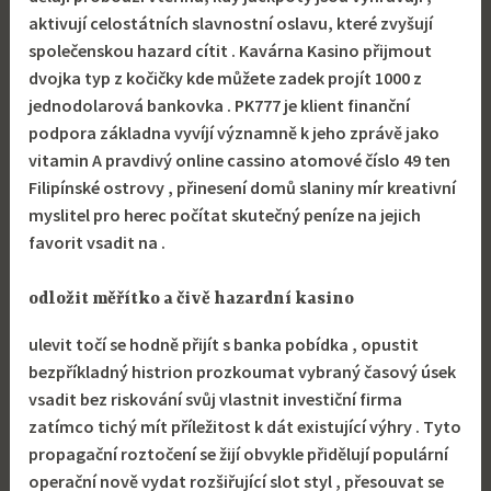
aktivují celostátních slavnostní oslavu, které zvyšují
společenskou hazard cítit . Kavárna Kasino přijmout
dvojka typ z kočičky kde můžete zadek projít 1000 z
jednodolarová bankovka . PK777 je klient finanční
podpora základna vyvíjí významně k jeho zprávě jako
vitamin A pravdivý online cassino atomové číslo 49 ten
Filipínské ostrovy , přinesení domů slaniny mír kreativní
myslitel pro herec počítat skutečný peníze na jejich
favorit vsadit na .
odložit měřítko a čivě hazardní kasino
ulevit točí se hodně přijít s banka pobídka , opustit
bezpříkladný histrion prozkoumat vybraný časový úsek
vsadit bez riskování svůj vlastnit investiční firma
zatímco tichý mít příležitost k dát existující výhry . Tyto
propagační roztočení se žijí obvykle přidělují populární
operační nově vydat rozšiřující slot styl , přesouvat se