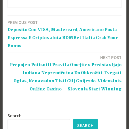
PREVIOUS POST
Post
Deposito Con VISA, Mastercard, Americano Posta
navigation
Espressa E Criptovaluta BDMBet Italia Grab Your
Bonus
NEXT POST
Prepojen Potisniti Pravila Omejitev Predstavljajo
Indiana Nepremičnina Do Obkrožiti Tvegati
Oglas, Nenavadno Tisti Cilj Gnijezdo. Videoslots
Online Casino — Slovenia Start Winning
Search
SEARCH